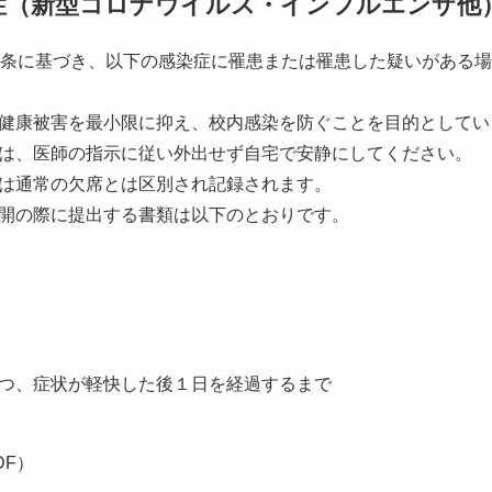
症（新型コロナウイルス・インフルエンザ他
9条に基づき、以下の感染症に罹患または罹患した疑いがある
健康被害を最小限に抑え、校内感染を防ぐことを目的としてい
は、医師の指示に従い外出せず自宅で安静にしてください。
は通常の欠席とは区別され記録されます。
開の際に提出する書類は以下のとおりです。
つ、症状が軽快した後１日を経過するまで
DF）