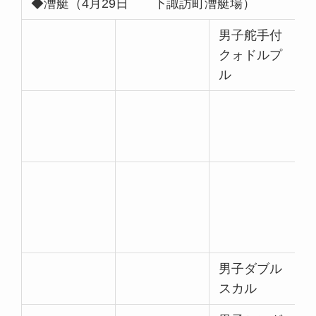
◆漕艇（4月29日 下諏訪町漕艇場）
男子舵手付
クォドルプ
ル
男子ダブル
スカル