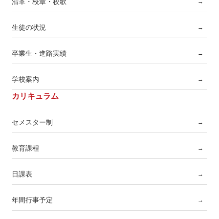
沿革・校章・校歌
→
生徒の状況
→
卒業生・進路実績
→
学校案内
→
カリキュラム
セメスター制
→
教育課程
→
日課表
→
年間行事予定
→